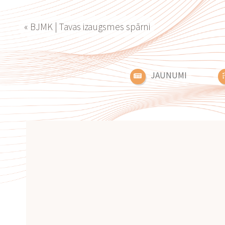
« BJMK | Tavas izaugsmes spārni
JAUNUMI