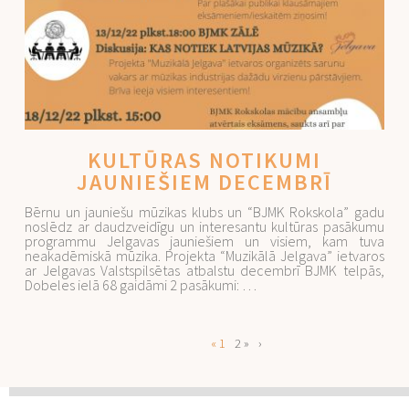
KULTŪRAS NOTIKUMI
JAUNIEŠIEM DECEMBRĪ
Bērnu un jauniešu mūzikas klubs un “BJMK Rokskola” gadu
noslēdz ar daudzveidīgu un interesantu kultūras pasākumu
programmu Jelgavas jauniešiem un visiem, kam tuva
neakadēmiskā mūzika. Projekta “Muzikālā Jelgava” ietvaros
ar Jelgavas Valstspilsētas atbalstu decembrī BJMK telpās,
Dobeles ielā 68 gaidāmi 2 pasākumi: …
« 1
2 »
›