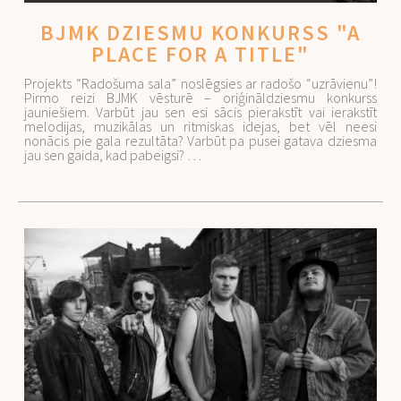
BJMK DZIESMU KONKURSS "A
PLACE FOR A TITLE"
Projekts “Radošuma sala” noslēgsies ar radošo “uzrāvienu”!
Pirmo reizi BJMK vēsturē – oriģināldziesmu konkurss
jauniešiem. Varbūt jau sen esi sācis pierakstīt vai ierakstīt
melodijas, muzikālas un ritmiskas idejas, bet vēl neesi
nonācis pie gala rezultāta? Varbūt pa pusei gatava dziesma
jau sen gaida, kad pabeigsi? …