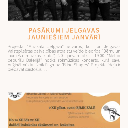
PASĀKUMI JELGAVAS
JAUNIEŠIEM JANVĀRĪ
Projekta “Muzikālā Jelgava” ietvaros, ko ar Jelgavas
Valstspilsētas pašvaldības atbalstu veido biedrība “Bērnu un
jauniešu mūzikas klubs”, 20. janvārī plkst. 19.00 “Melno
cepurīšu Balerijā” notiks rokmūzikas koncerts, kurā savu
oriģinālmūziku izpildīs grupa “Blind Shapes”. Projekta ideja ir
piedāvāt saistošus …