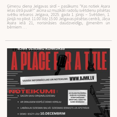
Ģimeņu diena Jelgavas sirdī – pasākums “Kas notiek Asara
ielas otrā pusē?” aicina uz muzikāli radošu svētdienu pilsētas
svētku ietvaros Jelgava, 2025. gada 1. jūnijs – Svētdien, 1.
jūnijā no plkst. 11.00 līdz 15.00 Jelgavas pilsētas centrā, Jāņa
Asara ielā 21, norisināsies daudzveidīgs, ģimenēm un
bērniem …